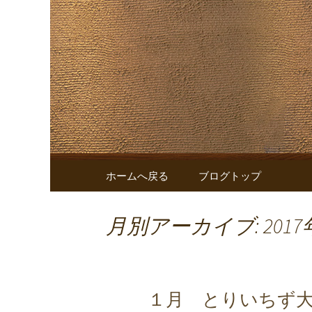
株式会社FS.shakeからの
株式会社FS
コンテンツへ移動
ホームへ戻る
ブログトップ
月別アーカイブ: 2017
１月 とりいちず