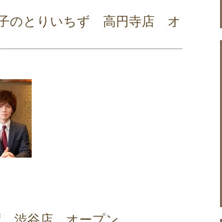
餃子のとりいちず 高円寺店 オ
ず 渋谷店 オープン