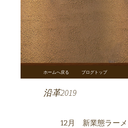
株式会社FS.shakeからの
株式会社FS
コンテンツへ移動
ホームへ戻る
ブログトップ
沿革2019
12月 新業態ラー