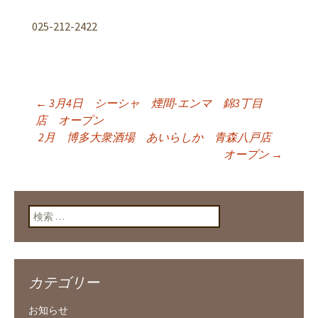
025-212-2422
←
3月4日 シーシャ 煙間-エンマ 錦3丁目
投稿ナビゲーショ
店 オープン
2月 博多大衆酒場 あいらしか 青森八戸店
オープン
→
ン
検索:
カテゴリー
お知らせ