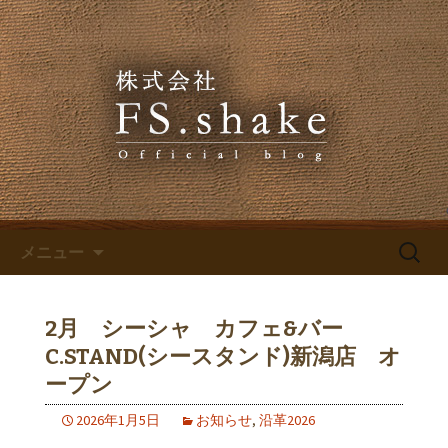
株式会社FS.shakeからのお知らせ
株式会社FS.shakeのブログ
コンテンツへ移動
検
メニュー
索:
2月 シーシャ カフェ&バー
C.STAND(シースタンド)新潟店 オ
ープン
2026年1月5日
お知らせ
,
沿革2026